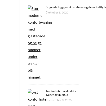
Stigende byggeomkostninger og deres indflyd
oktober 8, 2025
Kontorhotel-markedet i
København 2025
september 3, 2025