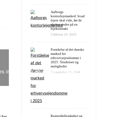
Aalborgs
kontorlejemarked: hvad
lejere skal vide, før de
skriver under på en
lejekontrakt
februar 19, 2025
Forståelse af det danske
erhvervsejendomsvurderinger
marked for
erhvervsejendomme i
2025: Tendenser og
muligheder
s indflydelse på erhvervsejendomsvurderinge
november 29, 2024
Kontorfællesskaber og