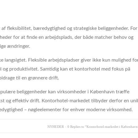
f fleksibilitet, bæredygtighed og strategiske beliggenheder. For
heder for at finde en arbejdsplads, der både matcher behov og
ige ændringer.
e langsigtet. Fleksible arbejdspladser giver ikke kun mulighed fo
 og produktivitet. Samtidig kan et kontorhotel med fokus på
rage til en grønnere drift.
 populære beliggenheder kan virksomheder i København træffe
t og effektiv drift. Kontorhotel-markedet tilbyder derfor en uni
redygtighed – nøgleelementer for enhver moderne virksomhed.
NYHEDER
0 Replies to “Kontorhotel-markedet i København