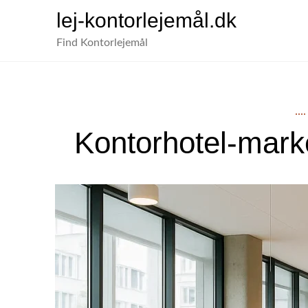
Skip to content
lej-kontorlejemål.dk
Find Kontorlejemål
Kontorhotel-mar