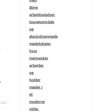
r
k
 2025 ”