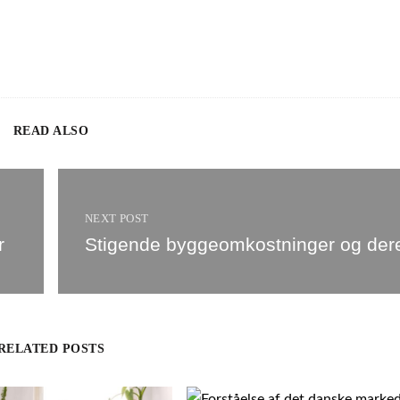
READ ALSO
 de skriver under på en lejekontrakt
Stigende byggeomkostninger og deres indflydelse på 
NEXT POST
r
Stigende byggeomkostninger og dere
RELATED POSTS